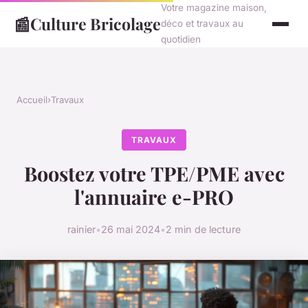
Votre magazine maison,
📰
Culture Bricolage
déco et travaux au
quotidien
Accueil
›
Travaux
TRAVAUX
Boostez votre TPE/PME avec
l'annuaire e-PRO
rainier
•
26 mai 2024
•
2 min de lecture