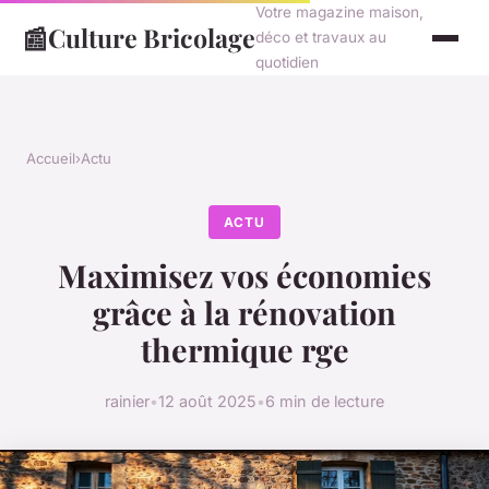
Votre magazine maison,
📰
Culture Bricolage
déco et travaux au
quotidien
Accueil
›
Actu
ACTU
Maximisez vos économies
grâce à la rénovation
thermique rge
rainier
•
12 août 2025
•
6 min de lecture