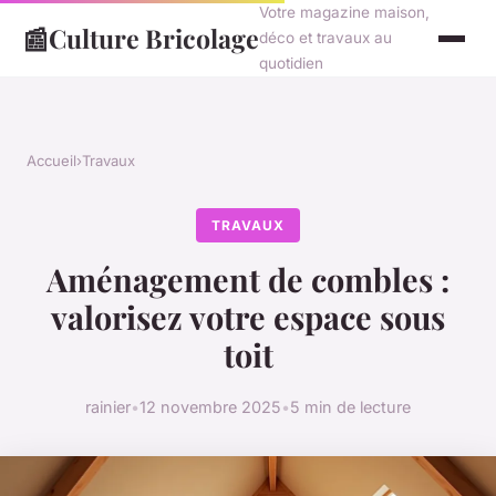
Votre magazine maison,
📰
Culture Bricolage
déco et travaux au
quotidien
Accueil
›
Travaux
TRAVAUX
Aménagement de combles :
valorisez votre espace sous
toit
rainier
•
12 novembre 2025
•
5 min de lecture