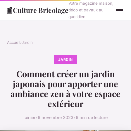
Votre magazine maison,
📰
Culture Bricolage
déco et travaux au
quotidien
Accueil
›
Jardin
JARDIN
Comment créer un jardin
japonais pour apporter une
ambiance zen à votre espace
extérieur
rainier
•
6 novembre 2023
•
6 min de lecture