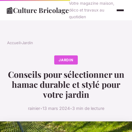
Votre magazine maison,
📰
Culture Bricolage
déco et travaux au
quotidien
Accueil
›
Jardin
JARDIN
Conseils pour sélectionner un
hamac durable et stylé pour
votre jardin
rainier
•
13 mars 2024
•
3 min de lecture