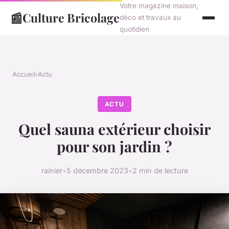
Votre magazine maison,
📰
Culture Bricolage
déco et travaux au
quotidien
Accueil
›
Actu
ACTU
Quel sauna extérieur choisir
pour son jardin ?
rainier
•
5 décembre 2023
•
2 min de lecture