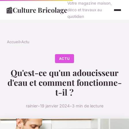
Votre magazine maison,
📰
Culture Bricolage
déco et travaux au
quotidien
Accueil
›
Actu
ACTU
Qu'est-ce qu'un adoucisseur
d'eau et comment fonctionne-
t-il ?
rainier
•
19 janvier 2024
•
3 min de lecture