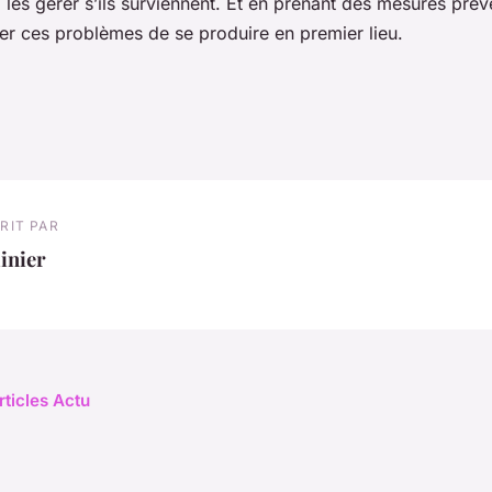
les gérer s’ils surviennent. Et en prenant des mesures prév
 ces problèmes de se produire en premier lieu.
RIT PAR
inier
rticles Actu