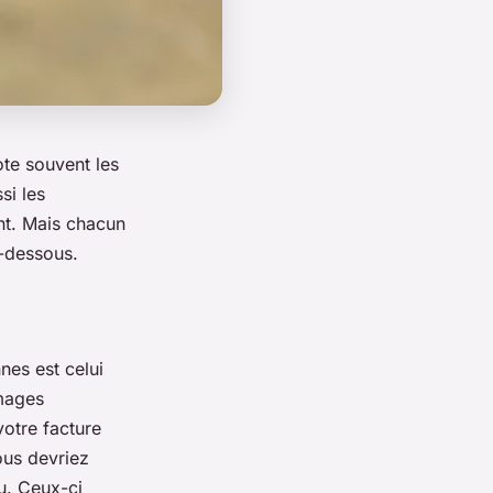
te souvent les
si les
ent. Mais chacun
i-dessous.
nes est celui
mmages
votre facture
ous devriez
u. Ceux-ci