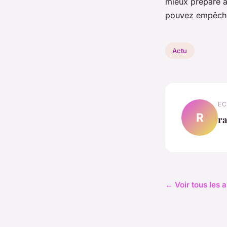
mieux préparé à 
pouvez empêcher
Actu
EC
R
ra
← Voir tous les a