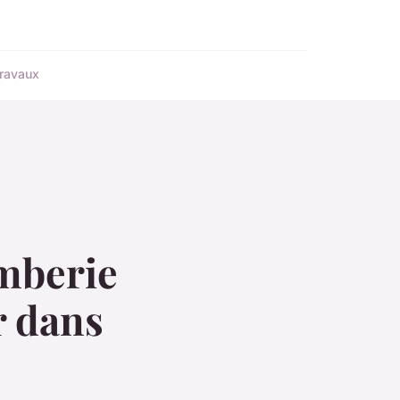
ravaux
mberie
r dans