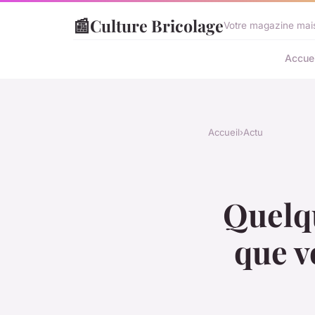
📰
Culture Bricolage
Votre magazine mais
Accuei
Accueil
›
Actu
Quelq
que v