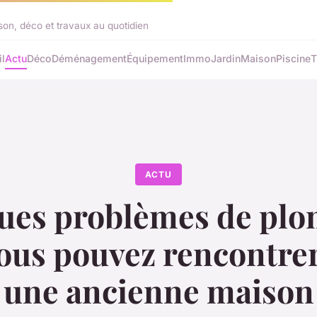
on, déco et travaux au quotidien
l
Actu
Déco
Déménagement
Équipement
Immo
Jardin
Maison
Piscine
T
ACTU
ues problèmes de plo
ous pouvez rencontre
une ancienne maison