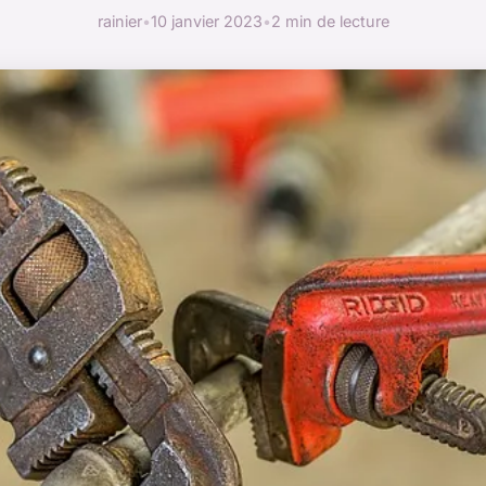
rainier
•
10 janvier 2023
•
2 min de lecture