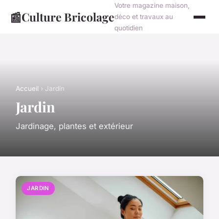
Votre magazine maison,
📰
Culture Bricolage
déco et travaux au
quotidien
Accueil
› Jardin
Jardin
Jardinage, plantes et extérieur
JARDIN