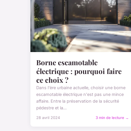
Borne escamotable
électrique : pourquoi faire
ce choix ?
Dans l'ère urbaine actuelle, choisir une borne
escamotable électrique n'est pas une mince
affaire. Entre la préservation de la sécurité
pédestre et la...
28 avril 2024
3 min de lecture →