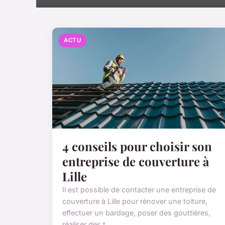
ACTU
4 conseils pour choisir son
entreprise de couverture à
Lille
Il est possible de contacter une entreprise de
couverture à Lille pour rénover une toiture,
effectuer un bardage, poser des gouttières,
réaliser des t...