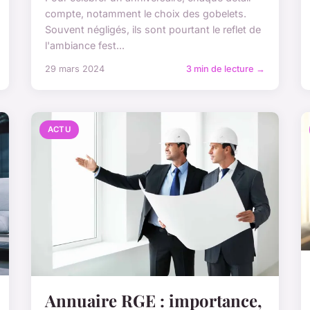
compte, notamment le choix des gobelets.
Souvent négligés, ils sont pourtant le reflet de
l'ambiance fest...
29 mars 2024
3 min de lecture →
ACTU
Annuaire RGE : importance,