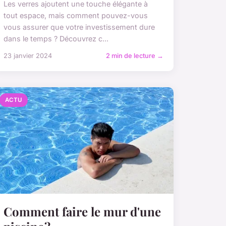
Les verres ajoutent une touche élégante à
tout espace, mais comment pouvez-vous
vous assurer que votre investissement dure
dans le temps ? Découvrez c...
23 janvier 2024
2 min de lecture →
ACTU
Comment faire le mur d'une