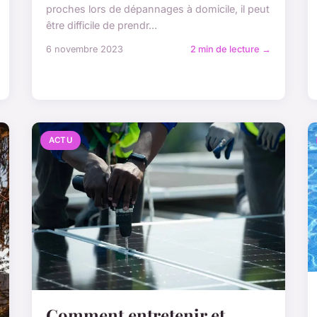
proches lors de dépannages à domicile, il peut
être difficile de prendr...
6 novembre 2023
2 min de lecture →
ACTU
Comment entretenir et