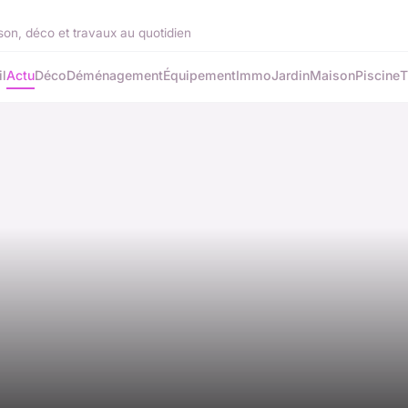
on, déco et travaux au quotidien
l
Actu
Déco
Déménagement
Équipement
Immo
Jardin
Maison
Piscine
T