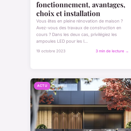
fonctionnement, avantages,
choix et installation
Vous êtes en pleine rénovation de maison ?
Avez-vous des travaux de construction en
cours ? Dans les deux cas, privilégiez les
ampoules LED pour les l...
19 octobre 2023
3 min de lecture →
ACTU