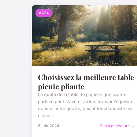
ACTU
Choisissez la meilleure table
picnic pliante
La quête de la table de pique-nique pliante
parfaite peut s'avérer ardue: trouver l'équilibre
optimal entre qualité, prix et fonctionnalité est
essent...
8 juin 2024
3 min de lecture →