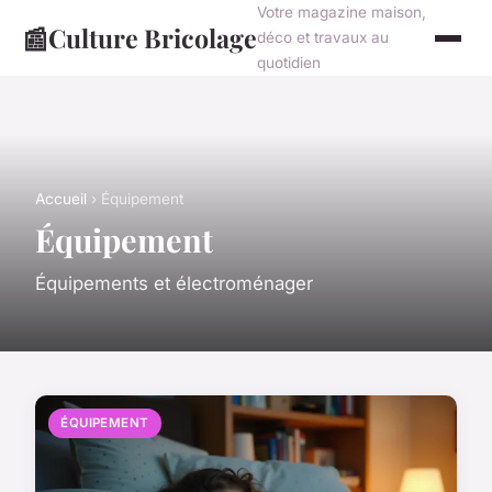
Votre magazine maison,
📰
Culture Bricolage
déco et travaux au
quotidien
Accueil
› Équipement
Équipement
Équipements et électroménager
ÉQUIPEMENT