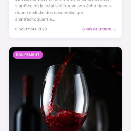
s'arrêter, où la créativité trouve son écho dans la
douce mélodie des casseroles qui
s'entrechoquent e...
6 novembre 2023
6 min de lecture →
ÉQUIPEMENT