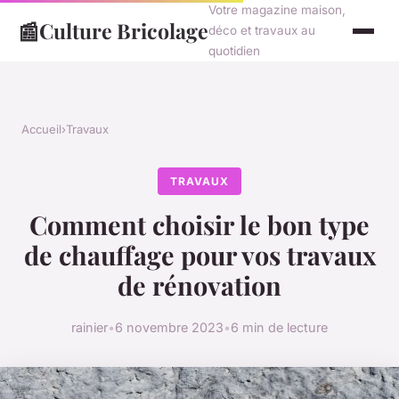
Votre magazine maison,
📰
Culture Bricolage
déco et travaux au
quotidien
Accueil
›
Travaux
TRAVAUX
Comment choisir le bon type
de chauffage pour vos travaux
de rénovation
rainier
•
6 novembre 2023
•
6 min de lecture