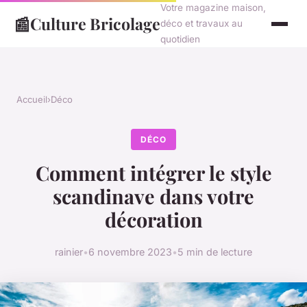
Votre magazine maison,
📰
Culture Bricolage
déco et travaux au
quotidien
Accueil
›
Déco
DÉCO
Comment intégrer le style
scandinave dans votre
décoration
rainier
•
6 novembre 2023
•
5 min de lecture