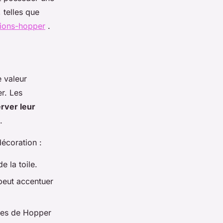
 telles que
tions-hopper
.
 valeur
r. Les
rver leur
.
écoration :
e la toile.
peut accentuer
vres de Hopper