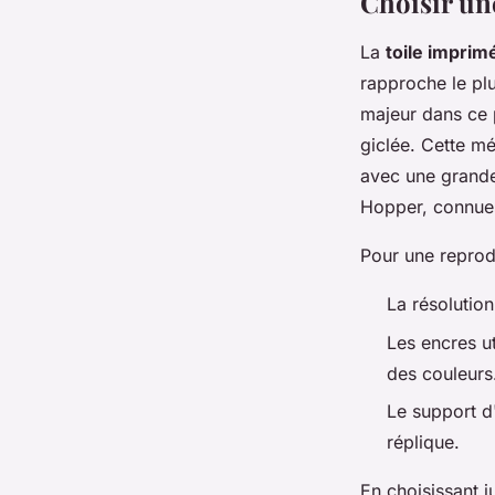
Choisir un
La
toile imprim
rapproche le plu
majeur dans ce p
giclée. Cette m
avec une grande
Hopper, connues
Pour une reprodu
La résolution
Les encres ut
des couleurs
Le support d'
réplique.
En choisissant 