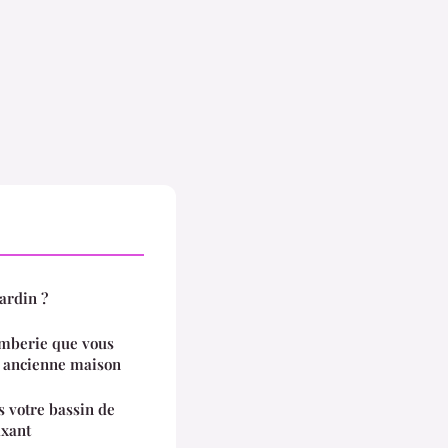
ardin ?
mberie que vous
e ancienne maison
s votre bassin de
axant