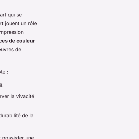
art qui se
rt
jouent un rôle
impression
ces de couleur
œuvres de
te :
l.
rver la vivacité
durabilité de la
nt posséder une