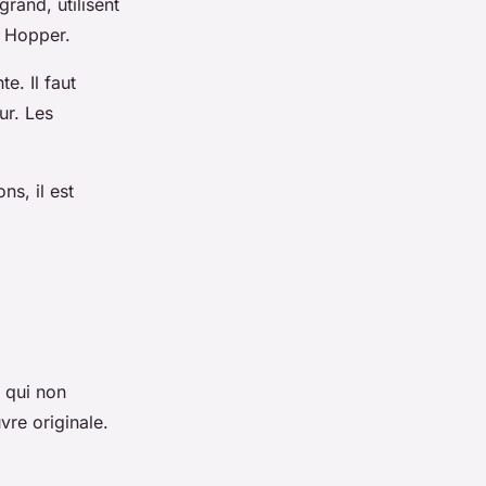
rand, utilisent
e Hopper.
e. Il faut
ur. Les
ns, il est
s qui non
vre originale.