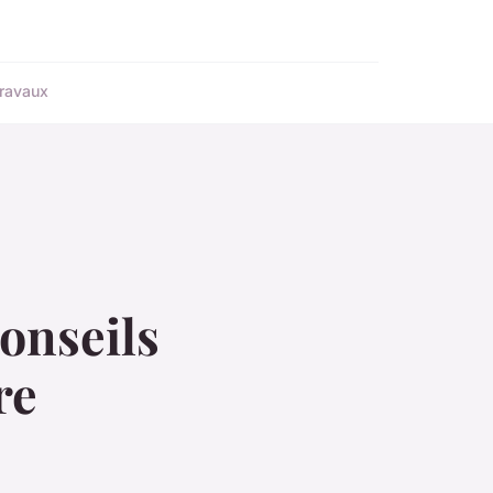
ravaux
onseils
re