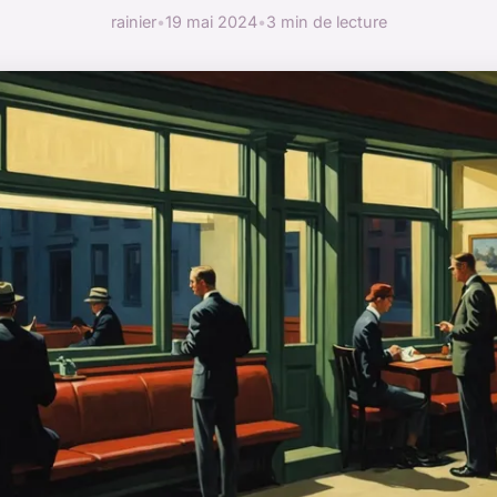
rainier
•
19 mai 2024
•
3 min de lecture