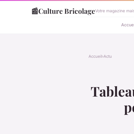
📰
Culture Bricolage
Votre magazine mais
Accuei
Accueil
›
Actu
Tablea
p