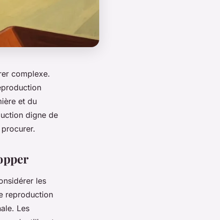
érer complexe.
eproduction
ière et du
uction digne de
 procurer.
Hopper
considérer les
e reproduction
nale. Les