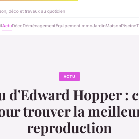
on, déco et travaux au quotidien
l
Actu
Déco
Déménagement
Équipement
Immo
Jardin
Maison
Piscine
T
ACTU
u d'Edward Hopper : c
our trouver la meilleu
reproduction