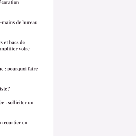
écoration
us-mains de bureau
s et bacs de
mplifier votre
e : pourquoi faire
ste ?
e : solliciter un
n courtier en