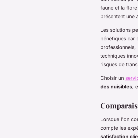
faune et la flor
présentent une a
Les solutions p
bénéfiques car e
professionnels, 
techniques inno
risques de tran
Choisir un
servi
des nuisibles
, 
Comparaiso
Lorsque l'on c
compte les expé
satisfaction cli