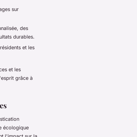
ages sur
nnalisée, des
ultats durables.
résidents et les
es et les
'esprit grâce à
es
tication
he écologique
nt l'impact sur la