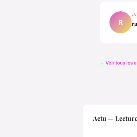
EC
R
ra
← Voir tous les a
Actu — Lectur