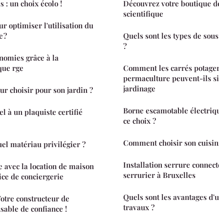
s : un choix écolo !
Découvrez votre boutique d
scientifique
r optimiser l'utilisation du
 ?
Quels sont les types de so
?
nomies grâce à la
que rge
Comment les carrés potager
permaculture peuvent-ils si
jardinage
ur choisir pour son jardin ?
Borne escamotable électriqu
l à un plaquiste certifié
ce choix ?
Comment choisir son cuisini
uel matériau privilégier ?
Installation serrure connecté
e avec la location de maison
serrurier à Bruxelles
ice de conciergerie
Quels sont les avantages d'u
Votre constructeur de
travaux ?
able de confiance !