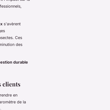
ofessionnels,
ux
s'avèrent
ges
nsectes. Ces
minution des
estion durable
 clients
 prendre en
aromètre de la
.