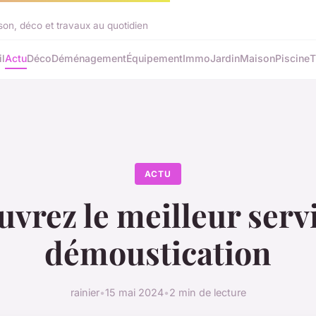
on, déco et travaux au quotidien
l
Actu
Déco
Déménagement
Équipement
Immo
Jardin
Maison
Piscine
T
ACTU
vrez le meilleur serv
démoustication
rainier
•
15 mai 2024
•
2 min de lecture