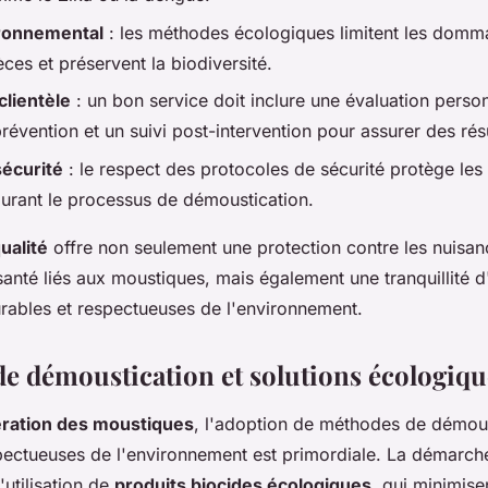
ronnemental
: les méthodes écologiques limitent les domm
ces et préservent la biodiversité.
clientèle
: un bon service doit inclure une évaluation perso
révention et un suivi post-intervention pour assurer des rés
écurité
: le respect des protocoles de sécurité protège les 
durant le processus de démoustication.
ualité
offre non seulement une protection contre les nuisanc
santé liés aux moustiques, mais également une tranquillité d
urables et respectueuses de l'environnement.
e démoustication et solutions écologiqu
ération des moustiques
, l'adoption de méthodes de démous
spectueuses de l'environnement est primordiale. La démarc
utilisation de
produits biocides écologiques
, qui minimise