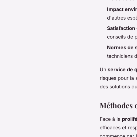
Impact envi
d'autres espè
Satisfaction 
conseils de p
Normes de s
techniciens 
Un
service de q
risques pour la 
des solutions d
Méthodes d
Face à la
prolif
efficaces et re
commence par l'