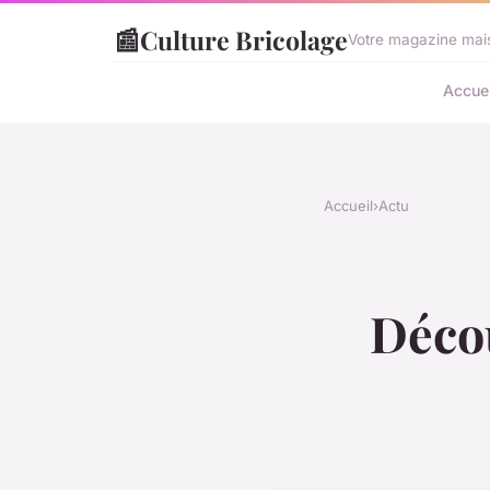
📰
Culture Bricolage
Votre magazine mais
Accuei
Accueil
›
Actu
Décou