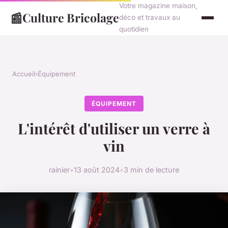
Votre magazine maison,
📰
Culture Bricolage
déco et travaux au
quotidien
Accueil
›
Équipement
ÉQUIPEMENT
L'intérêt d'utiliser un verre à
vin
rainier
•
13 août 2024
•
3 min de lecture