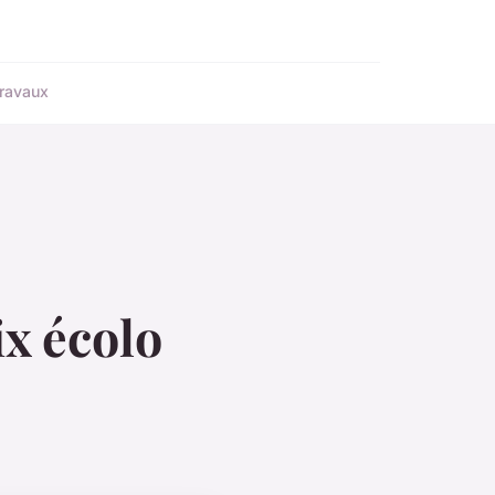
ravaux
ix écolo