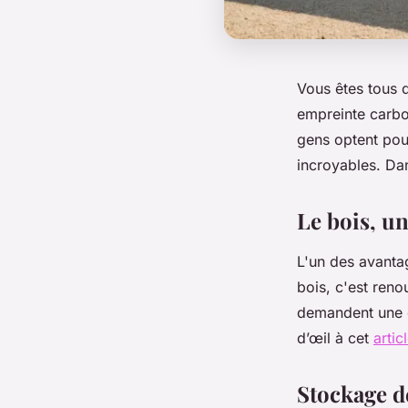
Vous êtes tous d
empreinte carbon
gens optent pour
incroyables. Dan
Le bois, un
L'un des avanta
bois, c'est reno
demandent une e
d’œil à cet
artic
Stockage de