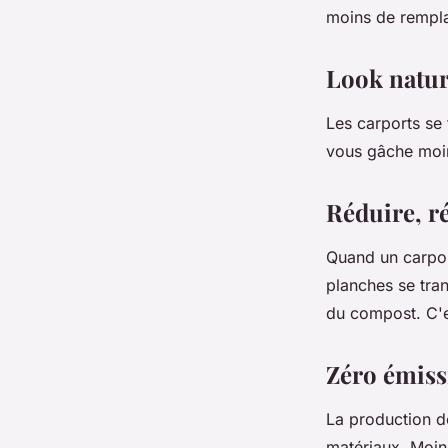
moins de rempla
Look natur
Les carports se 
vous gâche moin
Réduire, ré
Quand un carport
planches se tran
du compost. C'es
Zéro émissi
La production d
matériaux. Moin