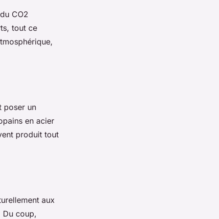
t du CO2
s, tout ce
 atmosphérique,
et poser un
opains en acier
vent produit tout
turellement aux
. Du coup,