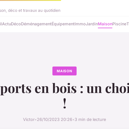
on, déco et travaux au quotidien
l
Actu
Déco
Déménagement
Équipement
Immo
Jardin
Maison
Piscine
T
MAISON
ports en bois : un cho
!
Victor
•
26/10/2023 20:26
•
3 min de lecture