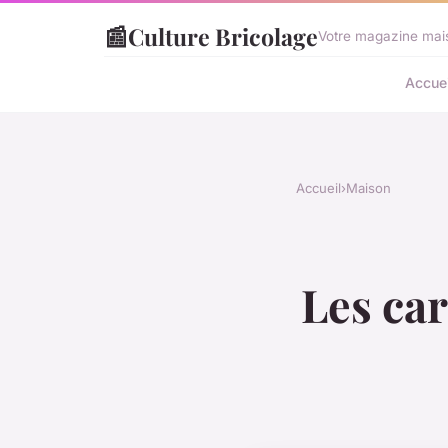
📰
Culture Bricolage
Votre magazine mais
Accuei
Accueil
›
Maison
Les car