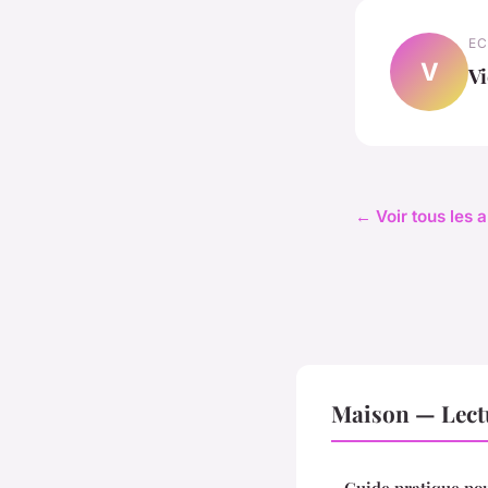
EC
V
Vi
← Voir tous les 
Maison — Lect
Guide pratique pour