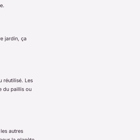
e.
e jardin, ça
 réutilisé. Les
 du paillis ou
les autres
our la planète.